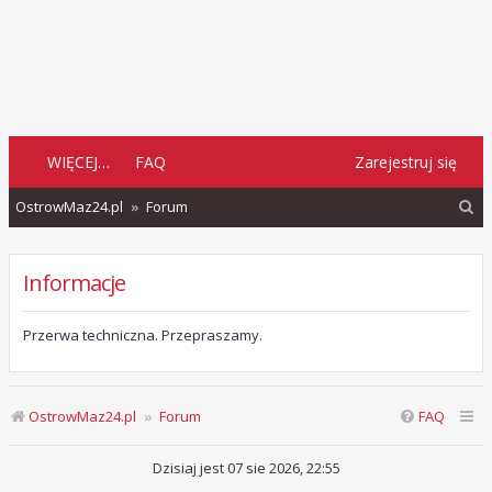
WIĘCEJ…
FAQ
Zarejestruj się
S
OstrowMaz24.pl
Forum
z
u
Informacje
k
a
Przerwa techniczna. Przepraszamy.
j
OstrowMaz24.pl
Forum
FAQ
Dzisiaj jest 07 sie 2026, 22:55