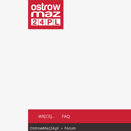
WIĘCEJ…
FAQ
OstrowMaz24.pl
Forum