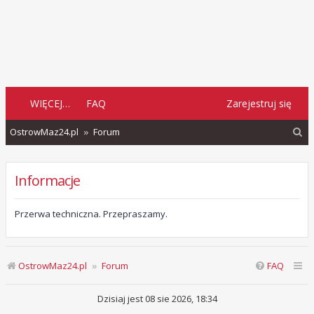
WIĘCEJ…
FAQ
Zarejestruj się
S
OstrowMaz24.pl
Forum
z
u
Informacje
k
a
Przerwa techniczna. Przepraszamy.
j
OstrowMaz24.pl
Forum
FAQ
Dzisiaj jest 08 sie 2026, 18:34