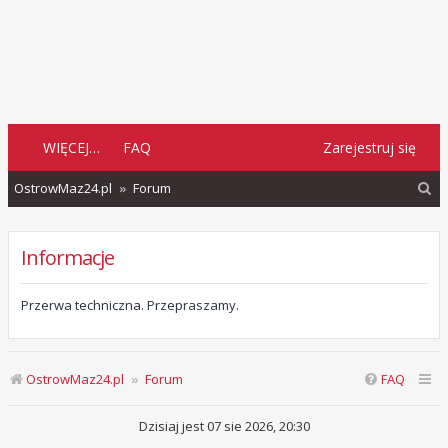
WIĘCEJ…
FAQ
Zarejestruj się
S
OstrowMaz24.pl
Forum
z
u
Informacje
k
a
Przerwa techniczna. Przepraszamy.
j
OstrowMaz24.pl
Forum
FAQ
Dzisiaj jest 07 sie 2026, 20:30