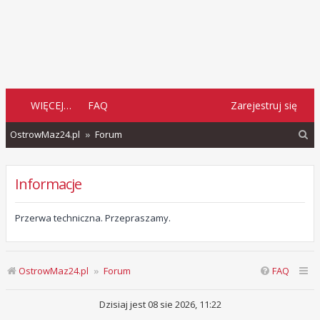
WIĘCEJ…
FAQ
Zarejestruj się
S
OstrowMaz24.pl
Forum
z
u
Informacje
k
a
Przerwa techniczna. Przepraszamy.
j
OstrowMaz24.pl
Forum
FAQ
Dzisiaj jest 08 sie 2026, 11:22