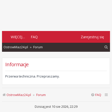
WIĘCEJ…
FAQ
Zarejestruj się
S
OstrowMaz24.pl
Forum
z
u
Informacje
k
a
Przerwa techniczna. Przepraszamy.
j
OstrowMaz24.pl
Forum
FAQ
Dzisiaj jest 10 sie 2026, 22:29