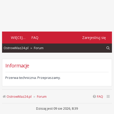
WIĘCEJ…
FAQ
Zarejestruj się
S
OstrowMaz24.pl
Forum
z
u
Informacje
k
a
Przerwa techniczna. Przepraszamy.
j
OstrowMaz24.pl
Forum
FAQ
Dzisiaj jest 09 sie 2026, 8:39