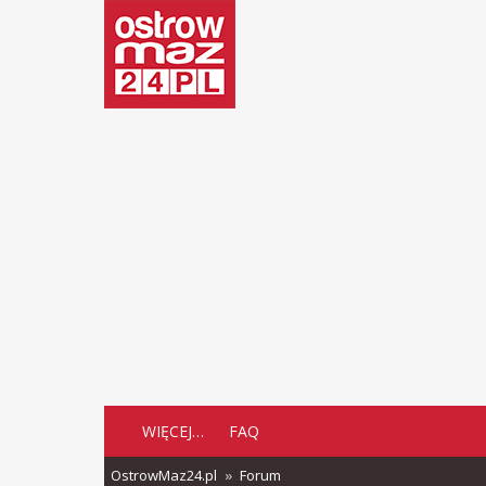
WIĘCEJ…
FAQ
OstrowMaz24.pl
Forum